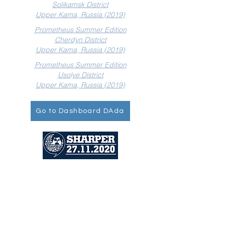
Solikamsk District
Upper Kama, Russia (2019)
Prometheus Summer Edition
Cherdyn District
Upper Kama, Russia (2019)
Prometheus Summer Edition
Usolye District
Upper Kama, Russia (2019)
Go to Dashboard DAda
SHARPER means SHAring
Researchers' Passions for Evidences
and Resilience and aims to involve all
citizens in discovering the profession
of researcher and the role that
researchers play in building the